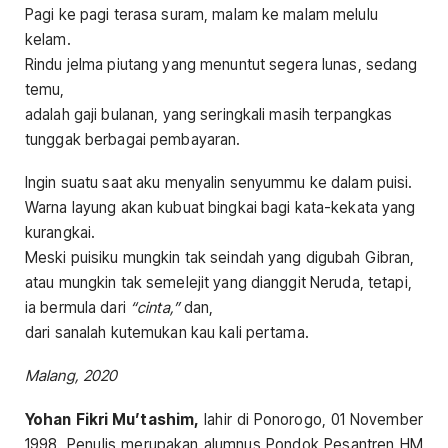
Pagi ke pagi terasa suram, malam ke malam melulu
kelam.
Rindu jelma piutang yang menuntut segera lunas, sedang
temu,
adalah gaji bulanan, yang seringkali masih terpangkas
tunggak berbagai pembayaran.
Ingin suatu saat aku menyalin senyummu ke dalam puisi.
Warna layung akan kubuat bingkai bagi kata-kekata yang
kurangkai.
Meski puisiku mungkin tak seindah yang digubah Gibran,
atau mungkin tak semelejit yang dianggit Neruda, tetapi,
ia bermula dari
“cinta,”
dan,
dari sanalah kutemukan kau kali pertama.
Malang, 2020
Yohan Fikri Mu’tashim,
lahir di Ponorogo, 01 November
1998. Penulis merupakan alumnus Pondok Pesantren HM