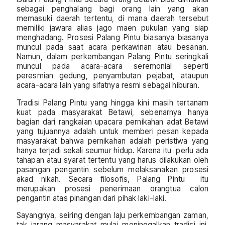
sebagai penghalang bagi orang lain yang akan
memasuki daerah tertentu, di mana daerah tersebut
memiliki jawara alias jago maen pukulan yang siap
menghadang. Prosesi Palang Pintu biasanya biasanya
muncul pada saat acara perkawinan atau besanan.
Namun, dalam perkembangan Palang Pintu seringkali
muncul pada acara-acara seremonial seperti
peresmian gedung, penyambutan pejabat, ataupun
acara-acara lain yang sifatnya resmi sebagai hiburan.
Tradisi Palang Pintu yang hingga kini masih tertanam
kuat pada masyarakat Betawi, sebenarnya hanya
bagian dari rangkaian upacara pernikahan adat Betawi
yang tujuannya adalah untuk memberi pesan kepada
masyarakat bahwa pernikahan adalah peristiwa yang
hanya terjadi sekali seumur hidup. Karena itu perlu ada
tahapan atau syarat tertentu yang harus dilakukan oleh
pasangan pengantin sebelum melaksanakan prosesi
akad nikah. Secara filosofis, Palang Pintu itu
merupakan prosesi penerimaan orangtua calon
pengantin atas pinangan dari pihak laki-laki.
Sayangnya, seiring dengan laju perkembangan zaman,
tak jarang masyarakat mulai meninggalkan tradisi ini.