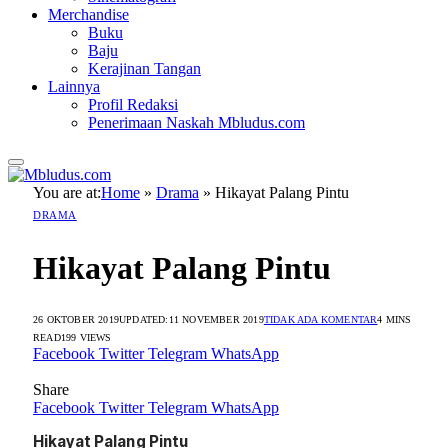
Merchandise
Buku
Baju
Kerajinan Tangan
Lainnya
Profil Redaksi
Penerimaan Naskah Mbludus.com
You are at:
Home
»
Drama
»
Hikayat Palang Pintu
DRAMA
Hikayat Palang Pintu
26 OKTOBER 2019
UPDATED:
11 NOVEMBER 2019
TIDAK ADA KOMENTAR
4 MINS
READ
199
VIEWS
Facebook
Twitter
Telegram
WhatsApp
Share
Facebook
Twitter
Telegram
WhatsApp
Hikayat Palang Pintu