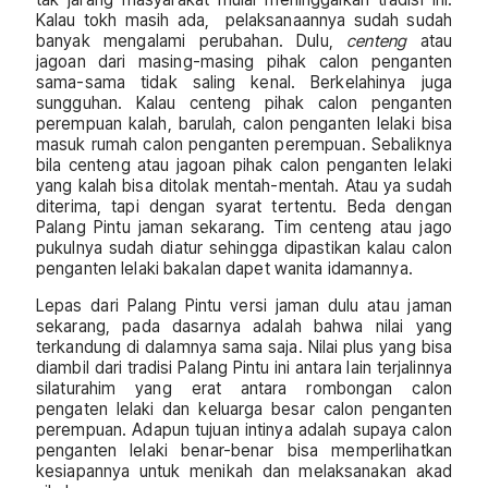
Kalau tokh masih ada, pelaksanaannya sudah sudah
banyak mengalami perubahan. Dulu,
centeng
atau
jagoan dari masing-masing pihak calon penganten
sama-sama tidak saling kenal. Berkelahinya juga
sungguhan. Kalau centeng pihak calon penganten
perempuan kalah, barulah, calon penganten lelaki bisa
masuk rumah calon penganten perempuan. Sebaliknya
bila centeng atau jagoan pihak calon penganten lelaki
yang kalah bisa ditolak mentah-mentah. Atau ya sudah
diterima, tapi dengan syarat tertentu. Beda dengan
Palang Pintu jaman sekarang. Tim centeng atau jago
pukulnya sudah diatur sehingga dipastikan kalau calon
penganten lelaki bakalan dapet wanita idamannya.
Lepas dari Palang Pintu versi jaman dulu atau jaman
sekarang, pada dasarnya adalah bahwa nilai yang
terkandung di dalamnya sama saja. Nilai plus yang bisa
diambil dari tradisi Palang Pintu ini antara lain terjalinnya
silaturahim yang erat antara rombongan calon
pengaten lelaki dan keluarga besar calon penganten
perempuan. Adapun tujuan intinya adalah supaya calon
penganten lelaki benar-benar bisa memperlihatkan
kesiapannya untuk menikah dan melaksanakan akad