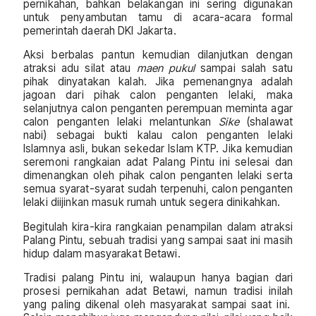
pernikahan, bahkan belakangan ini sering digunakan
untuk penyambutan tamu di acara-acara formal
pemerintah daerah DKI Jakarta.
Aksi berbalas pantun kemudian dilanjutkan dengan
atraksi adu silat atau
maen pukul
sampai salah satu
pihak dinyatakan kalah
.
Jika pemenangnya adalah
jagoan dari pihak calon penganten lelaki, maka
selanjutnya calon penganten perempuan meminta agar
calon penganten lelaki melantunkan
Sike
(shalawat
nabi) sebagai bukti kalau calon penganten lelaki
Islamnya asli, bukan sekedar Islam KTP. Jika kemudian
seremoni rangkaian adat Palang Pintu ini selesai dan
dimenangkan oleh pihak calon penganten lelaki serta
semua syarat-syarat sudah terpenuhi, calon penganten
lelaki diijinkan masuk rumah untuk segera dinikahkan.
Begitulah kira-kira rangkaian penampilan dalam atraksi
Palang Pintu, sebuah tradisi yang sampai saat ini masih
hidup dalam masyarakat Betawi.
Tradisi palang Pintu ini, walaupun hanya bagian dari
prosesi pernikahan adat Betawi, namun tradisi inilah
yang paling dikenal oleh masyarakat sampai saat ini.