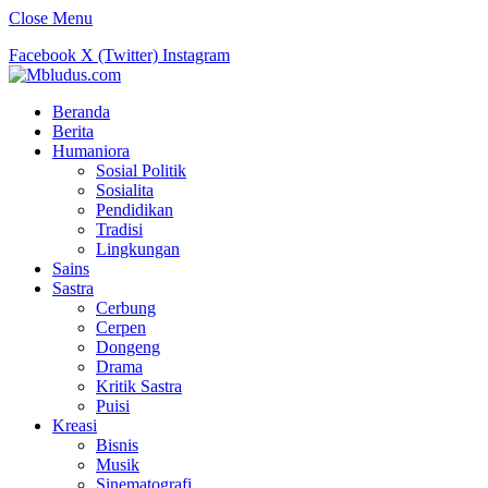
Close Menu
Facebook
X (Twitter)
Instagram
Beranda
Berita
Humaniora
Sosial Politik
Sosialita
Pendidikan
Tradisi
Lingkungan
Sains
Sastra
Cerbung
Cerpen
Dongeng
Drama
Kritik Sastra
Puisi
Kreasi
Bisnis
Musik
Sinematografi