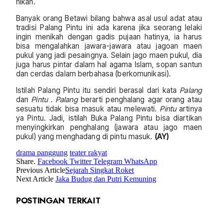
nikah.
Banyak orang Betawi bilang bahwa asal usul adat atau
tradisi Palang Pintu ini ada karena jika seorang lelaki
ingin menikah dengan gadis pujaan hatinya, ia harus
bisa mengalahkan jawara-jawara atau jagoan maen
pukul yang jadi pesaingnya. Selain jago maen pukul, dia
juga harus pintar dalam hal agama Islam, sopan santun
dan cerdas dalam berbahasa (berkomunikasi).
Istilah Palang Pintu itu sendiri berasal dari kata
Palang
dan
Pintu
.
Palang
berarti penghalang agar orang atau
sesuatu tidak bisa masuk atau melewati.
Pintu
artinya
ya Pintu. Jadi, istilah Buka Palang Pintu bisa diartikan
menyingkirkan penghalang (jawara atau jago maen
pukul) yang menghadang di pintu masuk.
(AY)
drama panggung
teater rakyat
Share.
Facebook
Twitter
Telegram
WhatsApp
Previous Article
Sejarah Singkat Roket
Next Article
Jaka Budug dan Putri Kemuning
POSTINGAN TERKAIT