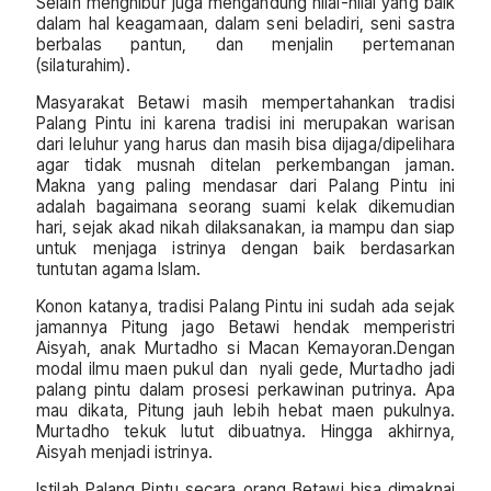
Selain menghibur juga mengandung nilai-nilai yang baik
dalam hal keagamaan, dalam seni beladiri, seni sastra
berbalas pantun, dan menjalin pertemanan
(silaturahim).
Masyarakat Betawi masih mempertahankan tradisi
Palang Pintu ini karena tradisi ini merupakan warisan
dari leluhur yang harus dan masih bisa dijaga/dipelihara
agar tidak musnah ditelan perkembangan jaman.
Makna yang paling mendasar dari Palang Pintu ini
adalah bagaimana seorang suami kelak dikemudian
hari, sejak akad nikah dilaksanakan, ia mampu dan siap
untuk menjaga istrinya dengan baik berdasarkan
tuntutan agama Islam.
Konon katanya, tradisi Palang Pintu ini sudah ada sejak
jamannya Pitung jago Betawi hendak memperistri
Aisyah, anak Murtadho si Macan Kemayoran.Dengan
modal ilmu maen pukul dan nyali gede, Murtadho jadi
palang pintu dalam prosesi perkawinan putrinya. Apa
mau dikata, Pitung jauh lebih hebat maen pukulnya.
Murtadho tekuk lutut dibuatnya. Hingga akhirnya,
Aisyah menjadi istrinya.
Istilah Palang Pintu secara orang Betawi bisa dimaknai