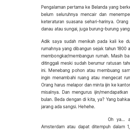
Pengalaman pertama ke Belanda yang berkes
belum seluruhnya mencair dan menempe
keteraturan suasana sehari-harinya. Ora
danau atau sungai, juga burung-burung yan
Adik saya sudah menikah pada kali ke d
rumahnya yang dibangun sejak tahun 1800 a
membongkar/membangun rumah. Masih bany
ditinggali meski sudah berumur ratusan ta
ini. Menebang pohon atau membuang samp
ingin menambahi ruang atau mengecat rum
Orang harus melapor dan minta ijin ke kant
misalnya. Dan mengurus ijin/mendapatka
bulan. Beda dengan di kita, ya? Yang bahk
jarang ada sangsi. Hehehe.
Oh ya… ad
Amsterdam atau dapat ditempuh dalam 1,