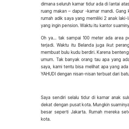
dimana seluruh kamar tidur ada di lantai at
ruang makan – dapur -kamar mandi. Gang ke
rumah adik saya yang memiliki 2 anak laki-
yang ingin pension. Waktu itu kantor suamin
Oh ya… tak sampai 100 meter ada area p
terjadi. Waktu itu Belanda juga ikut per
membuat bulu kudu berdiri. Karena bentengn
umum. Tak banyak orang tau apa yang ada d
saya, kami tentu bisa melihat apa yang ad
YAHUDI dengan nisan-nisan terbuat dari ba
Saya sendiri selalu tidur di kamar anak 
dekat dengan pusat kota. Mungkin suaminya
besar seperti Jakarta. Rumah mereka set
kota.