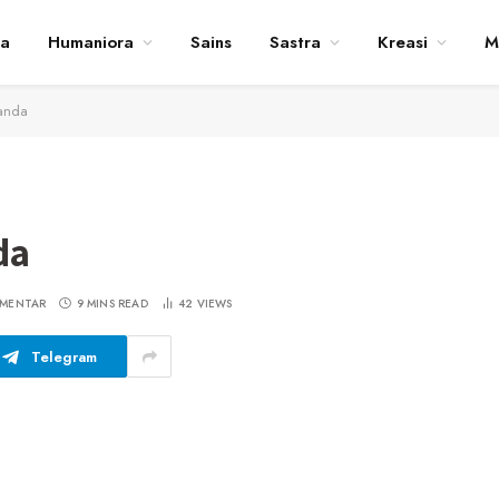
ta
Humaniora
Sains
Sastra
Kreasi
M
anda
da
OMENTAR
9 MINS READ
42
VIEWS
Telegram