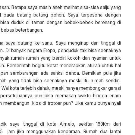
an. Betapa saya masih aneh melihat sisa-sisa salju yang
l pada batang-batang pohon. Saya terpesona dengan
ng bisa duduk di taman dengan bebek-bebek berenang di
g bebas beterbangan.
ua saya datang ke sana. Saya menginap dan tinggal di
n. Di banyak negara Eropa, penduduk tak bisa seenaknya
ak rumah-rumah yang berdiri kokoh dan nyaman untuk
hun. Pemerintah begitu ketat menerapkan aturan untuk hal
ah sembarangan ada sanksi denda. Demikian pula jika
ah yang tidak bisa seenaknya meski itu rumah sendiri.
or Walikota terlebih dahulu meski hanya membongkar garasi
n persetujuannya pun bisa memakan waktu hingga enam
an membangun kios di trotoar pun? Jika kamu punya nyali
ik saya tinggal di kota Almelo, sekitar 160Km dari
5 jam jika menggunakan kendaraan. Rumah dua lantai