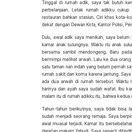
Tinggal di rumah adik, saya tak butuh ke
perbelanjaan. Letak rumah adikku cukup s
restauran bahkan stasiun. Ciri khas kota-ko
dekat dengan Dewan Kota, Kantor Polisi, Pe
Dulu, awal adik saya menikah, saya belum t
kamar anak sulungnya. Waktu itu anak sulu
bersama sambil mendongeng. Baru pada 
bermimpi melihat arwah. Lalu ke dua oran
satu taman nan indah yang belum pernah sa
rumah sakit dan koma karena jantung. Saya
ada dua arwah di rumah tersebut. Waktu 
harinya dan ayah saya sudah wafat. Ibu ka
malam itu di rumah adikku itu, bahwa kedua
Tahun-tahun berikutnya, saya tidak bisa 
sudah menjadi seorang remaja. Saya berpin
awal muasal terjadi. Kamar itu bersebelah
deretan makam Yahudi. Saya seperti ditindi