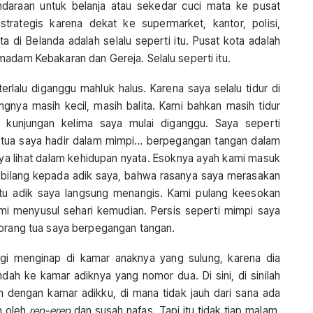
ndaraan untuk belanja atau sekedar cuci mata ke pusat
trategis karena dekat ke supermarket, kantor, polisi,
ta di Belanda adalah selalu seperti itu. Pusat kota adalah
madam Kebakaran dan Gereja. Selalu seperti itu.
erlalu diganggu mahluk halus. Karena saya selalu tidur di
ngnya masih kecil, masih balita. Kami bahkan masih tidur
kunjungan kelima saya mulai diganggu. Saya seperti
g tua saya hadir dalam mimpi… berpegangan tangan dalam
ya lihat dalam kehidupan nyata. Esoknya ayah kami masuk
 bilang kepada adik saya, bahwa rasanya saya merasakan
itu adik saya langsung menangis. Kami pulang keesokan
mi menyusul sehari kemudian. Persis seperti mimpi saya
 orang tua saya berpegangan tangan.
lagi menginap di kamar anaknya yang sulung, karena dia
dah ke kamar adiknya yang nomor dua. Di sini, di sinilah
an dengan kamar adikku, di mana tidak jauh dari sana ada
h oleh
rep-erep
dan susah nafas. Tapi itu tidak tiap malam.