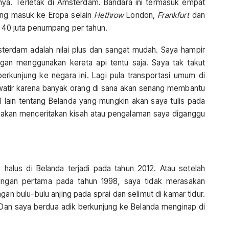
nya. Terletak di Amsterdam. Bandara ini termasuk empat
ang masuk ke Eropa selain
Hethrow
London,
Frankfurt
dan
r 40 juta penumpang per tahun.
sterdam adalah nilai plus dan sangat mudah. Saya hampir
gan menggunakan kereta api tentu saja. Saya tak takut
erkunjung ke negara ini. Lagi pula transportasi umum di
watir karena banyak orang di sana akan senang membantu
hal lain tentang Belanda yang mungkin akan saya tulis pada
ya akan menceritakan kisah atau pengalaman saya diganggu
halus di Belanda terjadi pada tahun 2012. Atau setelah
ungan pertama pada tahun 1998, saya tidak merasakan
an bulu-bulu anjing pada sprai dan selimut di kamar tidur.
 Dan saya berdua adik berkunjung ke Belanda menginap di