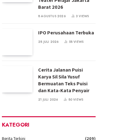
Teater PeIajar Jakarta
Barat 2026
8 AGUSTUS 2026
3
VIEWS
IPO Perusahaan Terbuka
28 JULI 2026
58
VIEWS
Cerita Jalanan Puisi
Karya Sil Sila Yusuf
Bermuatan Teks Puisi
dan Kata-Kata Penyair
21 JULI 2026
80
VIEWS
KATEGORI
Berita Terkini
(209)