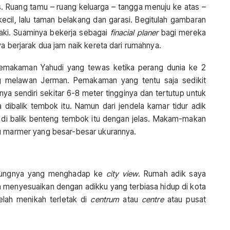
as. Ruang tamu – ruang keluarga – tangga menuju ke atas –
cil, lalu taman belakang dan garasi. Begitulah gambaran
laki. Suaminya bekerja sebagai
finacial planer
bagi mereka
ya berjarak dua jam naik kereta dari rumahnya.
emakaman Yahudi yang tewas ketika perang dunia ke 2
ang melawan Jerman. Pemakaman yang tentu saja sedikit
ya sendiri sekitar 6-8 meter tingginya dan tertutup untuk
ibalik tembok itu. Namun dari jendela kamar tidur adik
a di balik benteng tembok itu dengan jelas. Makam-makan
tu marmer yang besar-besar ukurannya.
sulungnya yang menghadap ke
city view
. Rumah adik saya
 menyesuaikan dengan adikku yang terbiasa hidup di kota
elah menikah terletak di
centrum
atau
centre
atau pusat