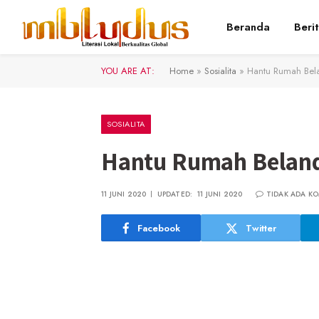
Beranda
Beri
YOU ARE AT:
Home
»
Sosialita
»
Hantu Rumah Bel
SOSIALITA
Hantu Rumah Belan
11 JUNI 2020
UPDATED:
11 JUNI 2020
TIDAK ADA K
Facebook
Twitter