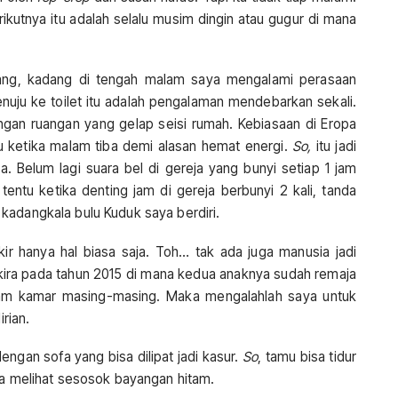
ikutnya itu adalah selalu musim dingin atau gugur di mana
ng, kadang di tengah malam saya mengalami perasaan
nuju ke toilet itu adalah pengalaman mendebarkan sekali.
an ruangan yang gelap seisi rumah. Kebiasaan di Eropa
u ketika malam tiba demi alasan hemat energi.
So,
itu jadi
. Belum lagi suara bel di gereja yang bunyi setiap 1 jam
tentu ketika denting jam di gereja berbunyi 2 kali, tanda
kadangkala bulu Kuduk saya berdiri.
kir hanya hal biasa saja. Toh… tak ada juga manusia jadi
ra-kira pada tahun 2015 di mana kedua anaknya sudah remaja
alam kamar masing-masing. Maka mengalahlah saya untuk
irian.
engan sofa yang bisa dilipat jadi kasur.
So
, tamu bisa tidur
ya melihat sesosok bayangan hitam.