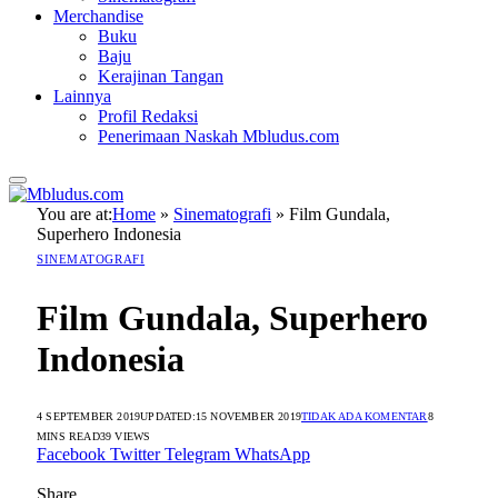
Merchandise
Buku
Baju
Kerajinan Tangan
Lainnya
Profil Redaksi
Penerimaan Naskah Mbludus.com
You are at:
Home
»
Sinematografi
»
Film Gundala,
Superhero Indonesia
SINEMATOGRAFI
Film Gundala, Superhero
Indonesia
4 SEPTEMBER 2019
UPDATED:
15 NOVEMBER 2019
TIDAK ADA KOMENTAR
8
MINS READ
39
VIEWS
Facebook
Twitter
Telegram
WhatsApp
Share