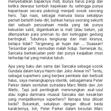
menyebabkan bapaknya mati, ibunya harus pergi dan
ketika dewasa tumbuh kepekaan itu sehingga punya
kepantasan secara psikologi menjadi sosok seorang
hero. Tapi naas, sebagai manusia biasa sekalipun
pernah berlatih bela-diri, bahkan hanya seorang sekuriti
dari sebuah perusahaan media yang tak punya
kekuatan sakti, digambarkan ia mati (atau belum, ya)
dilemparkan para preman itu dari ketinggian gedung
bertingkat. Tubuhnya tengkurap dan mati kiranya,
betapa tidak? Tergenang air hujan dan … Duaaaarr!
Tersambar petir, kemudian malah hidup. Semenjak itu,
Sancaka berkekuatan petir dan punya keajaiban imun
terhadap hal yang melukai tubuh.
Apa yang baku dan sama dari Sancaka sebagai sosok
Gundala dalam karya Hasmi dan Joko Anwar ini? Tentu,
sebagai superhero yang berjiwa pembela dan berbudi
halus, saya menangkapnya identik, sebagaimana Peter
Parker dalam sentuhan sutradara Marc Webb dan Jon
Watts. Tapi jadi pentingkah merenungkan asal-usul
atau logika darimana muasal Sancaka dan kesaktian
yang menjadikannya superhero? Kenapa bisa dibuat
beda? Bukankah, sekalipun dengan dibuat beda
karakternya, toh, Peter Parker dalam besutan Marc