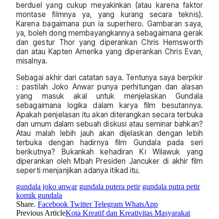
berduel yang cukup meyakinkan (atau karena faktor
montase filmnya ya, yang kurang secara teknis).
Karena bagaimana pun ia superhero. Gambaran saya,
ya, boleh dong membayangkannya sebagaimana gerak
dan gestur Thor yang diperankan Chris Hemsworth
dan atau Kapten Amerika yang diperankan Chris Evan,
misalnya.
Sebagai akhir dari catatan saya. Tentunya saya berpikir
: pastilah Joko Anwar punya perhitungan dan alasan
yang masuk akal untuk menjelaskan Gundala
sebagaimana logika dalam karya film besutannya.
Apakah penjelasan itu akan diterangkan secara terbuka
dan umum dalam sebuah diskusi atau seminar bahkan?
Atau malah lebih jauh akan dijelaskan dengan lebih
terbuka dengan hadirnya film Gundala pada seri
berikutnya? Bukankah kehadiran Ki Wilawuk yang
diperankan oleh Mbah Presiden Jancuker di akhir film
seperti menjanjikan adanya itikad itu.
gundala joko anwar
gundala putera petir
gundala putra petir
komik gundala
Share.
Facebook
Twitter
Telegram
WhatsApp
Previous Article
Kota Kreatif dan Kreativitas Masyarakat