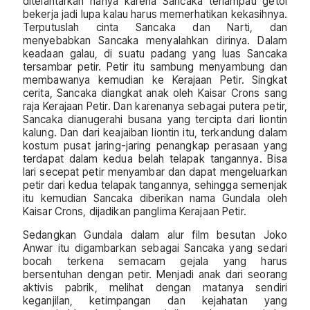
ditelantarkan hanya karena Sancaka terlampau getol
bekerja jadi lupa kalau harus memerhatikan kekasihnya.
Terputuslah cinta Sancaka dan Narti, dan
menyebabkan Sancaka menyalahkan dirinya. Dalam
keadaan galau, di suatu padang yang luas Sancaka
tersambar petir. Petir itu sambung menyambung dan
membawanya kemudian ke Kerajaan Petir. Singkat
cerita, Sancaka diangkat anak oleh Kaisar Crons sang
raja Kerajaan Petir. Dan karenanya sebagai putera petir,
Sancaka dianugerahi busana yang tercipta dari liontin
kalung. Dan dari keajaiban liontin itu, terkandung dalam
kostum pusat jaring-jaring penangkap perasaan yang
terdapat dalam kedua belah telapak tangannya. Bisa
lari secepat petir menyambar dan dapat mengeluarkan
petir dari kedua telapak tangannya, sehingga semenjak
itu kemudian Sancaka diberikan nama Gundala oleh
Kaisar Crons, dijadikan panglima Kerajaan Petir.
Sedangkan Gundala dalam alur film besutan Joko
Anwar itu digambarkan sebagai Sancaka yang sedari
bocah terkena semacam gejala yang harus
bersentuhan dengan petir. Menjadi anak dari seorang
aktivis pabrik, melihat dengan matanya sendiri
keganjilan, ketimpangan dan kejahatan yang