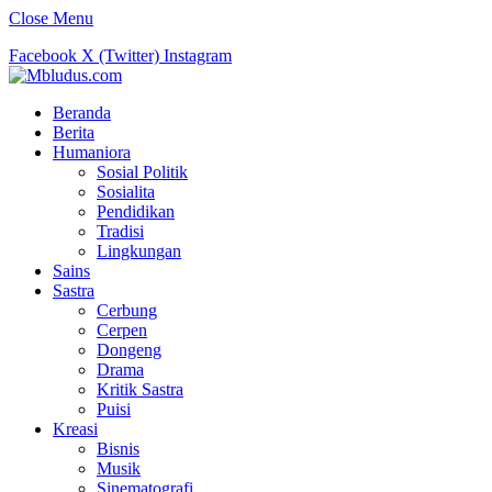
Close Menu
Facebook
X (Twitter)
Instagram
Beranda
Berita
Humaniora
Sosial Politik
Sosialita
Pendidikan
Tradisi
Lingkungan
Sains
Sastra
Cerbung
Cerpen
Dongeng
Drama
Kritik Sastra
Puisi
Kreasi
Bisnis
Musik
Sinematografi