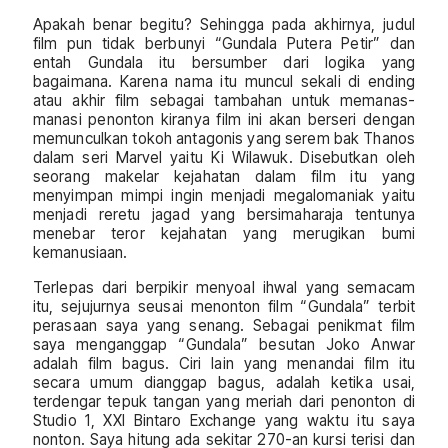
Apakah benar begitu? Sehingga pada akhirnya, judul
film pun tidak berbunyi “Gundala Putera Petir” dan
entah Gundala itu bersumber dari logika yang
bagaimana. Karena nama itu muncul sekali di ending
atau akhir film sebagai tambahan untuk memanas-
manasi penonton kiranya film ini akan berseri dengan
memunculkan tokoh antagonis yang serem bak Thanos
dalam seri Marvel yaitu Ki Wilawuk. Disebutkan oleh
seorang makelar kejahatan dalam film itu yang
menyimpan mimpi ingin menjadi megalomaniak yaitu
menjadi reretu jagad yang bersimaharaja tentunya
menebar teror kejahatan yang merugikan bumi
kemanusiaan.
Terlepas dari berpikir menyoal ihwal yang semacam
itu, sejujurnya seusai menonton film “Gundala” terbit
perasaan saya yang senang. Sebagai penikmat film
saya menganggap “Gundala” besutan Joko Anwar
adalah film bagus. Ciri lain yang menandai film itu
secara umum dianggap bagus, adalah ketika usai,
terdengar tepuk tangan yang meriah dari penonton di
Studio 1, XXI Bintaro Exchange yang waktu itu saya
nonton. Saya hitung ada sekitar 270-an kursi terisi dan