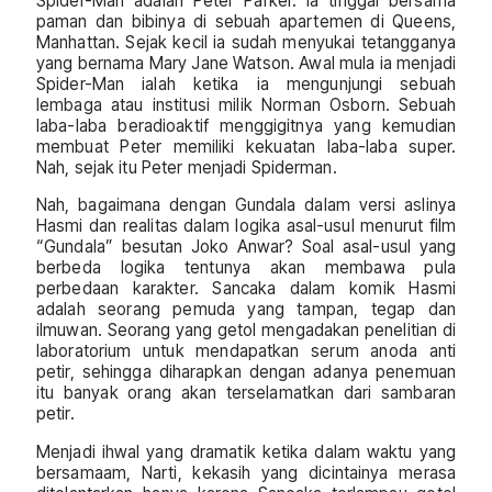
Spider-Man adalah Peter Parker. Ia tinggal bersama
paman dan bibinya di sebuah apartemen di Queens,
Manhattan. Sejak kecil ia sudah menyukai tetangganya
yang bernama Mary Jane Watson. Awal mula ia menjadi
Spider-Man ialah ketika ia mengunjungi sebuah
lembaga atau institusi milik Norman Osborn. Sebuah
laba-laba beradioaktif menggigitnya yang kemudian
membuat Peter memiliki kekuatan laba-laba super.
Nah, sejak itu Peter menjadi Spiderman.
Nah, bagaimana dengan Gundala dalam versi aslinya
Hasmi dan realitas dalam logika asal-usul menurut film
“Gundala” besutan Joko Anwar? Soal asal-usul yang
berbeda logika tentunya akan membawa pula
perbedaan karakter. Sancaka dalam komik Hasmi
adalah seorang pemuda yang tampan, tegap dan
ilmuwan. Seorang yang getol mengadakan penelitian di
laboratorium untuk mendapatkan serum anoda anti
petir, sehingga diharapkan dengan adanya penemuan
itu banyak orang akan terselamatkan dari sambaran
petir.
Menjadi ihwal yang dramatik ketika dalam waktu yang
bersamaam, Narti, kekasih yang dicintainya merasa