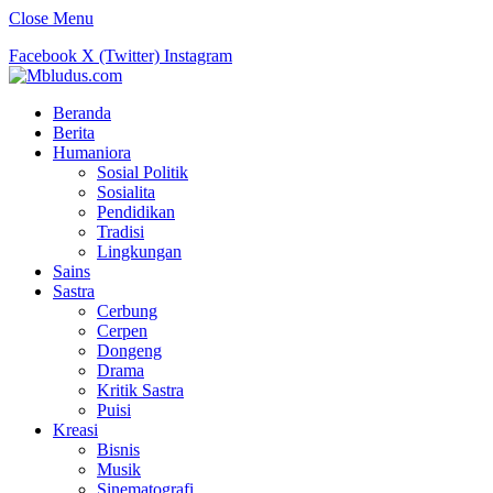
Close Menu
Facebook
X (Twitter)
Instagram
Beranda
Berita
Humaniora
Sosial Politik
Sosialita
Pendidikan
Tradisi
Lingkungan
Sains
Sastra
Cerbung
Cerpen
Dongeng
Drama
Kritik Sastra
Puisi
Kreasi
Bisnis
Musik
Sinematografi