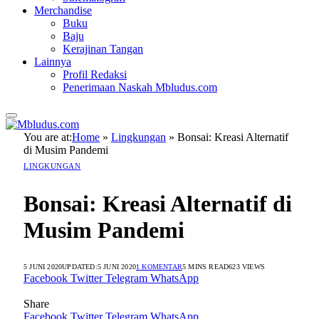
Merchandise
Buku
Baju
Kerajinan Tangan
Lainnya
Profil Redaksi
Penerimaan Naskah Mbludus.com
You are at:
Home
»
Lingkungan
»
Bonsai: Kreasi Alternatif
di Musim Pandemi
LINGKUNGAN
Bonsai: Kreasi Alternatif di
Musim Pandemi
5 JUNI 2020
UPDATED:
5 JUNI 2020
1 KOMENTAR
5 MINS READ
623
VIEWS
Facebook
Twitter
Telegram
WhatsApp
Share
Facebook
Twitter
Telegram
WhatsApp