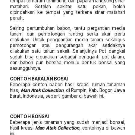
tempat temaram terlindung dari paparan langsung sinar
matahari. Setelah sekitar satu pekan, boleh
dipindahkan ke tempat yang terkena sinar matahari
penuh.
Seiring pertumbuhan babon, tentu pergantian media
tanam dan pemotongan ranting serta akar perlu
dilakukan. Untuk penggantian media tanam sekaligus
pemotongan atau pengurangan akar setidaknya
dilakukan satu tahun sekali. Selanjutnya Pot dangkal
sudah bisa digunakan sebagai pengganti pot dalam,
dan babon pun bersiap menuju bentuk bonsai yang
sesungguhnya.
CONTOH BAKALAN BOSAI
Beberapa contoh babon hasil kreasi rumah tanaman
hias,
M
an Atek Collection
, di Rumpin, Kab. Bogor, Jawa
Barat, Indonesia, seperti gambar di bawah ini.
CONTOH BONSAI
Beberapa jenis tanaman yang sudah menjadi bonsai,
hasil kreasi
M
an Atek Collection
, contohnya di bawah
ini.