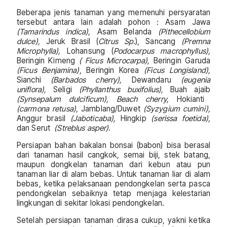
Beberapa jenis tanaman yang memenuhi persyaratan
tersebut antara lain adalah pohon : Asam Jawa
(Tamarindus indica),
Asam Belanda
(Pithecellobium
dulce),
Jeruk Brasil (
Citrus Sp
.), Sancang
(Premna
Microphylla),
Lohansung (
Podocarpus macrophyllus),
Beringin Kimeng
( Ficus Microcarpa),
Beringin Garuda
(Ficus Benjamina)
, Beringin Korea
(Ficus Longisland),
Sianchi
(Barbados cherry),
Dewandaru
(eugenia
uniflora),
Seligi
(Phyllanthus buxifolius),
Buah ajaib
(Synsepalum dulcificum), Beach cherry,
Hokianti
(carmona retusa),
Jamblang/Duwet
(Syzygium cumini),
Anggur brasil
(Jaboticaba),
Hingkip
(serissa foetida),
dan Serut
(Streblus asper).
Persiapan bahan bakalan bonsai (babon) bisa berasal
dari tanaman hasil cangkok, semai biji, stek batang,
maupun dongkelan tanaman dari kebun atau pun
tanaman liar di alam bebas. Untuk tanaman liar di alam
bebas, ketika pelaksanaan pendongkelan serta pasca
pendongkelan sebaiknya tetap menjaga kelestarian
lingkungan di sekitar lokasi pendongkelan.
Setelah persiapan tanaman dirasa cukup, yakni ketika