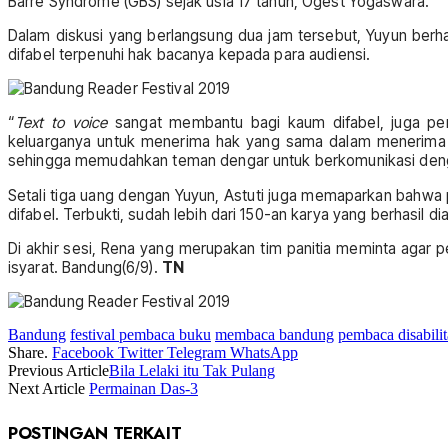
Barre Syndrome (GBS) sejak usia 17 tahun, Ogest Yogaswara.
Dalam diskusi yang berlangsung dua jam tersebut, Yuyun berh
difabel terpenuhi hak bacanya kepada para audiensi.
“
Text to voice
sangat membantu bagi kaum difabel, juga per
keluarganya untuk menerima hak yang sama dalam menerima da
sehingga memudahkan teman dengar untuk berkomunikasi dengan
Setali tiga uang dengan Yuyun, Astuti juga memaparkan bahwa
difabel. Terbukti, sudah lebih dari 150-an karya yang berhasil d
Di akhir sesi, Rena yang merupakan tim panitia meminta agar pe
isyarat. Bandung(6/9).
TN
Bandung
festival pembaca buku
membaca bandung
pembaca disabilit
Share.
Facebook
Twitter
Telegram
WhatsApp
Previous Article
Bila Lelaki itu Tak Pulang
Next Article
Permainan Das-3
POSTINGAN TERKAIT