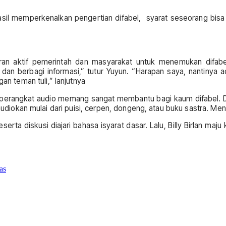
asil memperkenalkan pengertian difabel, syarat seseorang bisa
an aktif pemerintah dan masyarakat untuk menemukan difabe
n berbagi informasi,” tutur Yuyun. “Harapan saya, nantinya a
 teman tuli,” lanjutnya
 perangkat audio memang sangat membantu bagi kaum difabel. Dif
iaudiokan mulai dari puisi, cerpen, dongeng, atau buku sastra. Men
serta diskusi diajari bahasa isyarat dasar. Lalu, Billy Birlan ma
as