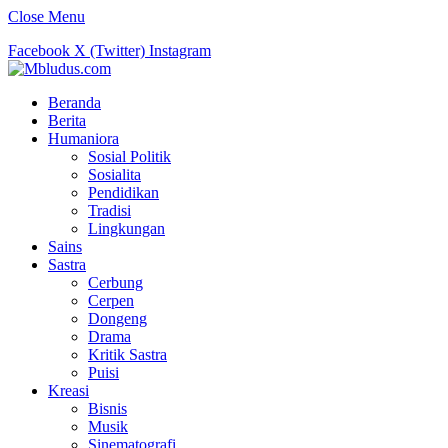
Close Menu
Facebook
X (Twitter)
Instagram
Beranda
Berita
Humaniora
Sosial Politik
Sosialita
Pendidikan
Tradisi
Lingkungan
Sains
Sastra
Cerbung
Cerpen
Dongeng
Drama
Kritik Sastra
Puisi
Kreasi
Bisnis
Musik
Sinematografi