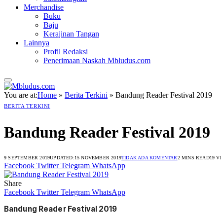
Merchandise
Buku
Baju
Kerajinan Tangan
Lainnya
Profil Redaksi
Penerimaan Naskah Mbludus.com
You are at:
Home
»
Berita Terkini
»
Bandung Reader Festival 2019
BERITA TERKINI
Bandung Reader Festival 2019
9 SEPTEMBER 2019
UPDATED:
15 NOVEMBER 2019
TIDAK ADA KOMENTAR
2 MINS READ
19
V
Facebook
Twitter
Telegram
WhatsApp
Share
Facebook
Twitter
Telegram
WhatsApp
Bandung Reader Festival 2019