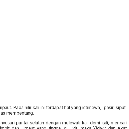
aut. Pada hilir kali ini terdapat hal yang istimewa, pasir, siput,
 luas membentang.
yusuri pantai selatan dengan melewati kali demi kali, mencari
it dan Jirpaut yang tinggal di Uvit, maka Yiciwir dan Akat