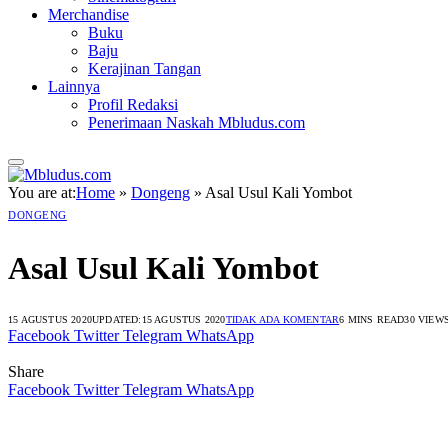
Merchandise
Buku
Baju
Kerajinan Tangan
Lainnya
Profil Redaksi
Penerimaan Naskah Mbludus.com
You are at:
Home
»
Dongeng
»
Asal Usul Kali Yombot
DONGENG
Asal Usul Kali Yombot
15 AGUSTUS 2020
UPDATED:
15 AGUSTUS 2020
TIDAK ADA KOMENTAR
6 MINS READ
30
VIEW
Facebook
Twitter
Telegram
WhatsApp
Share
Facebook
Twitter
Telegram
WhatsApp