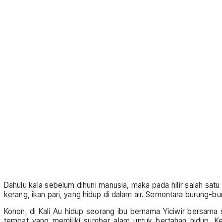
Dahulu kala sebelum dihuni manusia, maka pada hilir salah satu an
kerang, ikan pari, yang hidup di dalam air. Sementara burung-b
Konon, di Kali Au hidup seorang ibu bernama Yiciwir bersama 
tempat yang memiliki sumber alam untuk bertahan hidup. Ke