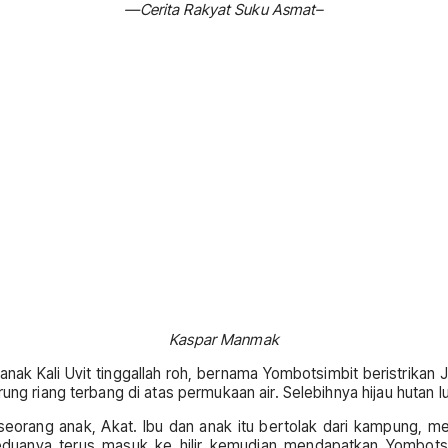
—Cerita Rakyat Suku Asmat–
Kaspar Manmak
ak Kali Uvit tinggallah roh, bernama Yombotsimbit beristrikan Jirp
urung riang terbang di atas permukaan air. Selebihnya hijau hutan
seorang anak, Akat. Ibu dan anak itu bertolak dari kampung, men
duanya terus masuk ke hilir kemudian mendapatkan Yombotsimb