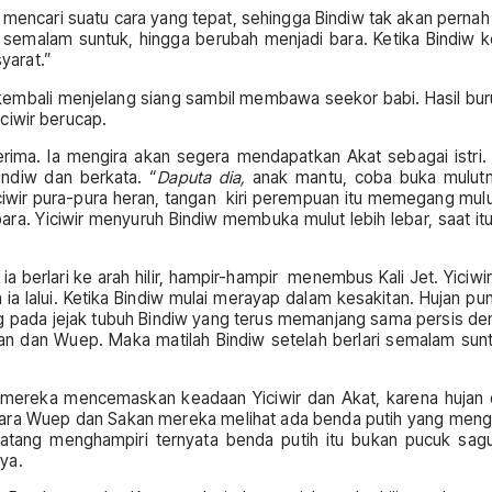
ir mencari suatu cara yang tepat, sehingga Bindiw tak akan pern
 semalam suntuk, hingga berubah menjadi bara. Ketika Bindiw ke
yarat.”
 kembali menjelang siang sambil membawa seekor babi. Hasil buru
ciwir berucap.
ma. Ia mengira akan segera mendapatkan Akat sebagai istri. Ula
indiw dan berkata. “
Daputa dia,
anak mantu, coba buka mulutmu
ciwir pura-pura heran, tangan kiri perempuan itu memegang mulu
ra. Yiciwir menyuruh Bindiw membuka mulut lebih lebar, saat it
ia berlari ke arah hilir, hampir-hampir menembus Kali Jet. Yiciw
ia lalui. Ketika Bindiw mulai merayap dalam kesakitan. Hujan pun
g pada jejak tubuh Bindiw yang terus memanjang sama persis de
kan dan Wuep. Maka matilah Bindiw setelah berlari semalam sunt
g, mereka mencemaskan keadaan Yiciwir dan Akat, karena huja
antara Wuep dan Sakan mereka melihat ada benda putih yang meng
tang menghampiri ternyata benda putih itu bukan pucuk sagu,
ya.