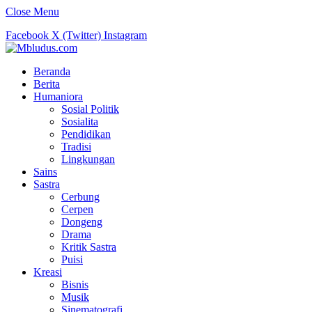
Close Menu
Facebook
X (Twitter)
Instagram
Beranda
Berita
Humaniora
Sosial Politik
Sosialita
Pendidikan
Tradisi
Lingkungan
Sains
Sastra
Cerbung
Cerpen
Dongeng
Drama
Kritik Sastra
Puisi
Kreasi
Bisnis
Musik
Sinematografi