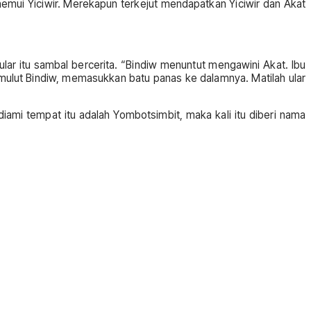
emui Yiciwir. Merekapun terkejut mendapatkan Yiciwir dan Akat
ar itu sambal bercerita. “Bindiw menuntut mengawini Akat. Ibu
lut Bindiw, memasukkan batu panas ke dalamnya. Matilah ular
ami tempat itu adalah Yombotsimbit, maka kali itu diberi nama