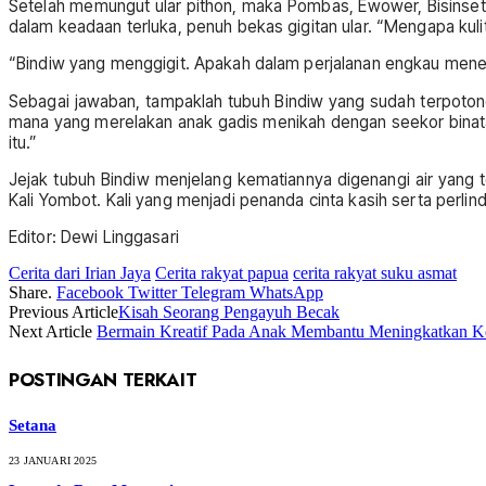
Setelah memungut ular pithon, maka Pombas, Ewower, Bisinset,
dalam keadaan terluka, penuh bekas gigitan ular. “Mengapa ku
“Bindiw yang menggigit. Apakah dalam perjalanan engkau menem
Sebagai jawaban, tampaklah tubuh Bindiw yang sudah terpotong
mana yang merelakan anak gadis menikah dengan seekor binat
itu.”
Jejak tubuh Bindiw menjelang kematiannya digenangi air yang 
Kali Yombot. Kali yang menjadi penanda cinta kasih serta perli
Editor: Dewi Linggasari
Cerita dari Irian Jaya
Cerita rakyat papua
cerita rakyat suku asmat
Share.
Facebook
Twitter
Telegram
WhatsApp
Previous Article
Kisah Seorang Pengayuh Becak
Next Article
Bermain Kreatif Pada Anak Membantu Meningkatkan K
POSTINGAN TERKAIT
Setana
23 JANUARI 2025