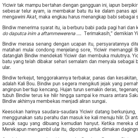
Yiciwir tak mampu bertahan dengan gangguan ini, iapun berpik
sebesar telur ayam, ia membakar batu itu ke dalam panas api
mengawini Akat, maka engkau harus menangkap babi sebagai s
Bindiw menerima syarat itu, ia berburu babi pada pagi hari dan
do daputca inim a aftammewerena ….
Terimakasih,” demikian Yi
Bindiw merasa senang dengan ucapan itu, persyaratannya diteri
matahari mulai condong menjelang sore, Yiciwir memanggil B
datanglah Bindiw mendekati Yiciwir dan membuka mulutnya. Yi
batu yang telah dibakar sehari semalam dan menyala sebagai ba
ular.
Bindiw terkejut, tenggorakannya terbakar, panas dan kesakitan, 
adalah Kali Bou. Bindiw pun segera mengikuti jejak yang pernah 
anginpun bertiup kencang. Hujan turun semakin deras, tegenan
tubuh Bindiw terus ke hilir hingga sampai ke muara antara Sa
Bindiw akhirnya membekas menjadi aliran sungai.
Keesokan harinya saudara-saudara Yiciwir datang berkunjun
menggunakan satu perahu dan masuk ke kali menuju hilir. Di 
pucuk sagu yang dibuang kemudian hanyut. Ketika mereka da
Merekapun mengambil ular itu, dipotong untuk dimakan dagingn