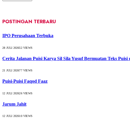
POSTINGAN TERBARU
IPO Perusahaan Terbuka
28 JULI 2026
52
VIEWS
Cerita Jalanan Puisi Karya Sil Sila Yusuf Bermuatan Teks Puisi
21 JULI 2026
77
VIEWS
Puisi-Puisi Faqod Faaz
12 JULI 2026
26
VIEWS
Jarum Jahit
12 JULI 2026
10
VIEWS