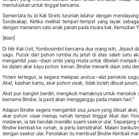
memutuskan untuk tinggal bersama.
Sementara itu di Kali Sirets turunlah leluhur dengan menda
Sondeakap. Ketika melihat tempat-tempat yang layak sebaga
dengan menanam satu anak panah pada muara kali. Kemudian
[iklan]
Di hilir Kali Uvit, Yombosimbit bersama dua orang istri, Jirpa
sagu. Pucuk dari pohon rumbia itu jatuh di atas salah satu 
mengambil
pisis
–daun umbi yang muda untuk dibelah menjadi 
ke dalam akar kayu pohon kenari. Bindiw menarik daun satu dem
Yiciwir tertegun, ia segera melepas
ambus
–alat penokok sagu
Akat, kasihan kamu, akar pohon visak, tidak boleh dibuat junum
Akat pun bangkit berdiri, mengikuti mamaknya untuk menokok s
bernama Bindiw. Ia pasti akan mengganggu pada malam hari.”
Adapun Bindiw segera mengambil sisa
junum
yang dibuat akat
akar pohon
visak
menuju rumah tempat tinggal Akat dan Yiciw
melawan, ia tak hendak memiliki suami seekor ular. Sepanjang
Bindiw kembali ke rumah, ia perlu berisitirahat. Malam beriku
dengan seekor ular. Penolakan itu membuat Bindiw Kembali marah