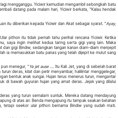
ah lagi mengganggu. Yiciwir kemudian mengambil sebongkah batu
mbali datang pada malam hari, Yiciwir berkata, “Kalau hendak
an itu diberikan kepada Yiciwir dan Akat sebagai syarat. “
Ayay,
r pithon itu tidak pernah tahu perihal rencana Yiciwir. Ketika
, saya ingin melihat kedua taring serta gigi yang lain. Maka
t dan gigi Bindiw, sedangkan tangan kanan diam-diam menjepit
ulah ia memasukkan batu panas yang telah dijepit ke mulut sang
ir pun menegur, “
Ya jet ause ….
Itu Kali Jet, yang di sebelah barat
 turun deras, kilat dan petir menyambar, halilintar menggelegar,
ngan bentuk anak sungai. Hujan terus menerus turun, mengantar
uk di bawah guyuran hujan yang amat deras. Jejak yang dilalui
n deras yang turun semalam suntuk. Mereka datang mendayung
apung di atas air. Benda mengapung itu tampak seakan belahan
 tetapi seekor ular pithon bernama Bindiw yang sudah mati.