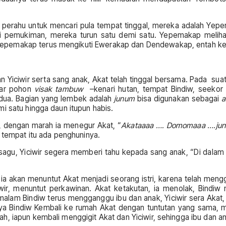
yung perahu untuk mencari pula tempat tinggal, mereka adalah 
i pemukiman, mereka turun satu demi satu. Yepemakap melihat
 Yepemakap terus mengikuti Ewerakap dan Dendewakap, entah 
ut dan Yiciwir serta sang anak, Akat telah tinggal bersama. Pada 
akar pohon
visak tambuw
–kenari hutan, tempat Bindiw, seekor 
dua. Bagian yang lembek adalah
junum
bisa digunakan sebagai
i satu hingga daun itupun habis.
, dengan marah ia menegur Akat, “
Akataaaa …. Domomaaa ….junu
, tempat itu ada penghuninya.
agu, Yiciwir segera memberi tahu kepada sang anak, “Di dalam a
, ia akan menuntut Akat menjadi seorang istri, karena telah men
ir, menuntut perkawinan. Akat ketakutan, ia menolak, Bindiw 
 malam Bindiw terus mengganggu ibu dan anak, Yiciwir sera Akat,
tnya Bindiw Kembali ke rumah Akat dengan tuntutan yang sama, me
, iapun kembali menggigit Akat dan Yiciwir, sehingga ibu dan ana