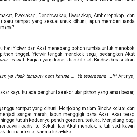
Yepemakat, Ewerakap, Dendewakap, Uwusakap, Amberepakap, dan
 satu tempat yang sesuai untuk dihuni, iapun memberi tanda
kemana?
suatu hari Yiciwir dan Akat menebang pohon rumbia untuk menokok
pithon tinggal. Yiciwir tengah menokok sagu, sedangkan Akat
awer
–cawat. Bagian yang keras diambil oleh Bindiw dimasukkan
m ya visak tambuw bem karuaa …. Ya teserasana ….!!”
Artinya,
kar kayu itu ada penghuni seekor ular pithon yang amat besar,
gganggu tempat yang dihuni. Menjelang malam Bindiw keluar dari
menjadi sangat marah, iapun menggigit paha Akat. Akat tetap
 hingga tubuh keduanya penuh goresan, terluka. Menjelang pagi
ngawini gadis itu. Sekali lagi Akat menolak, ia tak sudi kawin
k itu menderita, karena luka-luka.